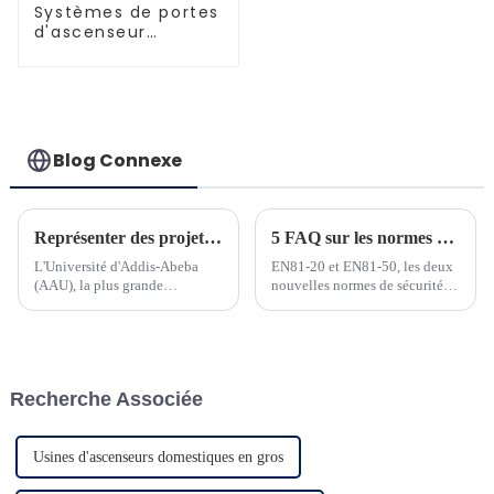
Systèmes de portes
d'ascenseur
améliorés et
performants
Blog Connexe
Représenter des projets en Ethiopie
5 FAQ sur les normes ascenseurs EN81-20 et EN81-50
L'Université d'Addis-Abeba
EN81-20 et EN81-50, les deux
(AAU), la plus grande
nouvelles normes de sécurité
université polyvalente
pour la construction
d'Éthiopie, créée en 1950, sous
d'ascenseurs et les tests des
le nom d'University College of
composants d'ascenseur, ont été
Addis Ababa...
fréquemment utilisées et
doivent être bien maîtrisées par
Recherche Associée
les personnes du secteur des
ascenseurs. À h...
Usines d'ascenseurs domestiques en gros