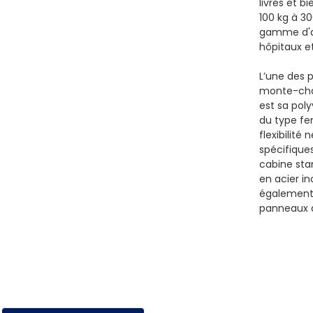
livres et b
100 kg à 3
gamme d'ap
hôpitaux et
L’une des p
monte-char
est sa pol
du type fe
flexibilité
spécifique
cabine sta
en acier i
également l
panneaux d