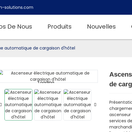
h-solutions.com
os De Nous
Produits
Nouvelles
ue automatique de cargaison d'hôtel
Ascens
Loading...
Loading...
de carg
Présentatio
chargement
ascenseur 
services de
marchandise