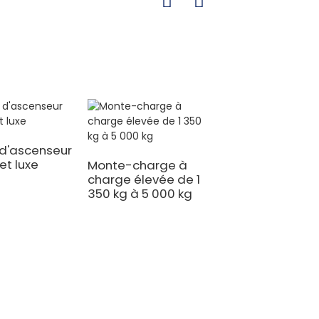
d'ascenseur
et luxe
Monte-charge à
charge élevée de 1
350 kg à 5 000 kg
Plate-forme
électrique inclin
élévateur d'esca
pour fauteuil
roulant, chaise 
handicapés, pou
maison