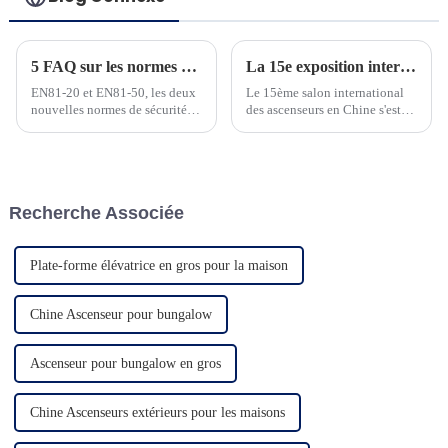
5 FAQ sur les normes ascenseurs EN81-20 et EN81-50
La 15e exposition internationale chinoise des ascenseurs s'est tenue avec succès à Shanghai du 5 au 8 juillet 2023.
EN81-20 et EN81-50, les deux
Le 15ème salon international
nouvelles normes de sécurité
des ascenseurs en Chine s'est
pour la construction
tenu avec succès à Shanghai du
d'ascenseurs et les tests des
5 au 8 juillet 2023. NINGBO
composants d'ascenseur, ont été
BLUETECH (ci-dessous appelé
fréquemment utilisées et
BLUETECH) avec...
doivent être bien maîtrisées par
Recherche Associée
les personnes du secteur des
ascenseurs. À h...
Plate-forme élévatrice en gros pour la maison
Chine Ascenseur pour bungalow
Ascenseur pour bungalow en gros
Chine Ascenseurs extérieurs pour les maisons