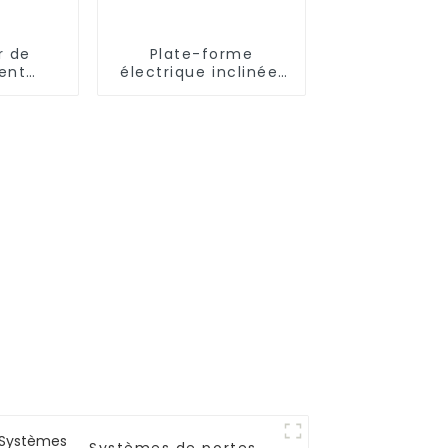
r de
Plate-forme
ent
électrique inclinée,
ue
élévateur d'escalier
e pour
pour fauteuil
roulant, chaise pour
handicapés, pour la
maison