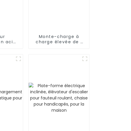
ur
Monte-charge à
n acier
charge élevée de 1
ble
350 kg à 5 000 kg
ur
 avec
 luxe