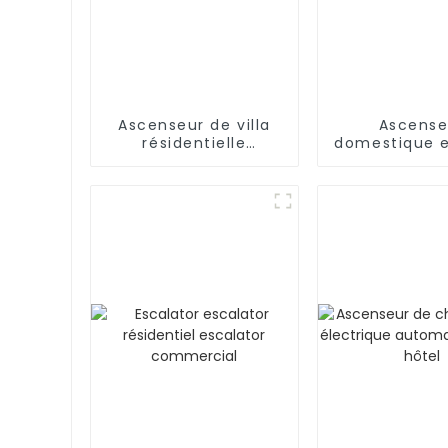
Ascenseur de villa
Ascense
résidentielle
domestique e
Ascenseur de
inoxyda
passagers à domicile
Ascense
résidentiel
voiture de