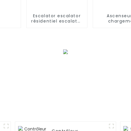
Escalator escalator
Ascenseu
résidentiel escalator
chargem
commercial
électriq
automatiqu
hôtel