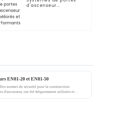
Systèmes de portes
d'ascenseur
améliorés et
performants
eurs EN81-20 et EN81-50
es normes de sécurité pour la construction
ts d'ascenseur, ont été fréquemment utilisées et
ersonnes du secteur des ascenseurs. À h...