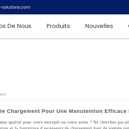
-solutions.com
os De Nous
Produits
Nouvelles
ent
De Chargement Pour Une Manutention Efficace
aute qualité pour votre entrepôt ou votre usine ? Ne cherchez pas 
ation et la fourniture d'ascenseurs de chargement haut de gamme qui