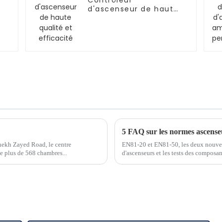
Contrôleur
d'ascenseur de haute
qualité et efficacité
5 FAQ sur les normes ascens
Shekh Zayed Road, le centre
EN81-20 et EN81-50, les deux nouvell
e plus de 568 chambres...
d'ascenseurs et les tests des composan
doivent être bien maîtrisées par les p