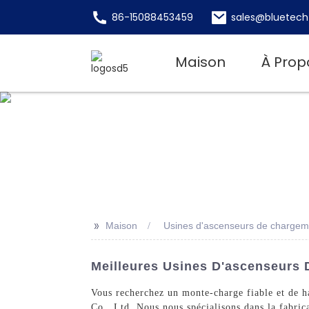
86-15088453459
sales@bluetech
Maison
À Prop
>>
Maison
Usines d'ascenseurs de chargem
Meilleures Usines D'ascenseurs 
Vous recherchez un monte-charge fiable et de h
Co., Ltd. Nous nous spécialisons dans la fabric