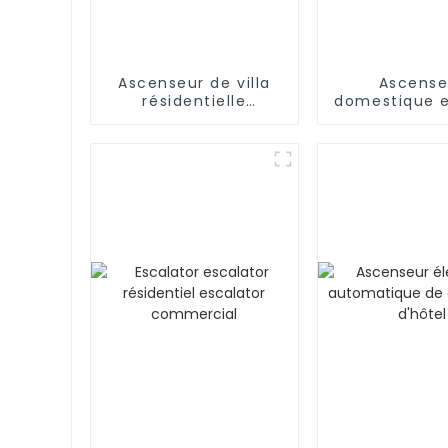
Ascenseur de villa
Ascense
résidentielle
domestique e
Ascenseur de
inoxyda
passagers à domicile
Ascense
résidentiel
voiture de