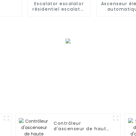
Escalator escalator
Ascenseur él
résidentiel escalator
automatiq
commercial
cargaison d
Contrôleur
d'ascenseur de haute
qualité et efficacité