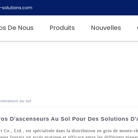
-solutions.com
os De Nous
Produits
Nouvelles
scenseurs au sol
os D'ascenseurs Au Sol Pour Des Solutions D'a
Co., Ltd., est spécialisée dans la distribution en gros de monte-cha
our fournir un accès pratique et efficace entre les différents nivea