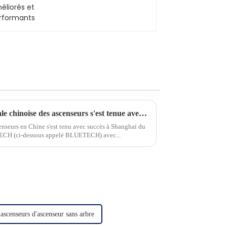
performants
La 15e exposition internationale chinoise des ascenseurs s'est tenue avec succès à Shanghai du 5 au 8 juillet 2023.
enseurs en Chine s'est tenu avec succès à Shanghai du
ECH (ci-dessous appelé BLUETECH) avec...
'ascenseurs d'ascenseur sans arbre