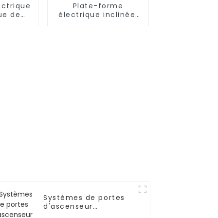
ectrique
Plate-forme
ue de
électrique inclinée,
'hôtel
élévateur d'escalier
pour fauteuil
roulant, chaise pour
handicapés, pour la
maison
Systèmes de portes
d'ascenseur
améliorés et