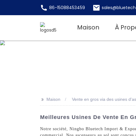
86-15088453459
sales@bluetech
Maison
À Prop
>>
Maison
Vente en gros via des usines d'a
Meilleures Usines De Vente En Gr
Notre société, Ningbo Bluetech Import & Export 
commercial. Nos ascenseurs au sol sont conçus p