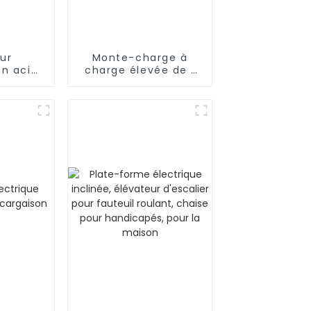
ur
Monte-charge à
n acier
charge élevée de 1
ble
350 kg à 5 000 kg
ur
 avec
 luxe