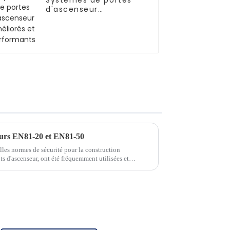
Systèmes de portes
d'ascenseur
améliorés et
performants
eurs EN81-20 et EN81-50
es normes de sécurité pour la construction
ts d'ascenseur, ont été fréquemment utilisées et
ersonnes du secteur des ascenseurs. À h...