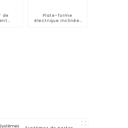
r de
Plate-forme
ent
électrique inclinée,
ue
élévateur d'escalier
e pour
pour fauteuil
roulant, chaise pour
handicapés, pour la
maison