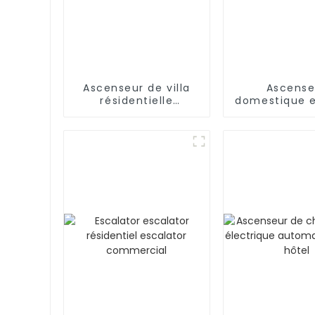
Ascenseur de villa
Ascense
résidentielle
domestique e
Ascenseur de
inoxyda
passagers à domicile
Ascense
résidentiel
voiture de