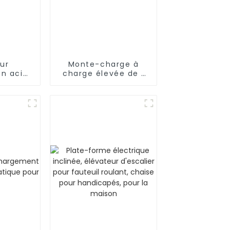
ur
Monte-charge à
n acier
charge élevée de 1
ble
350 kg à 5 000 kg
ur
 avec
 luxe