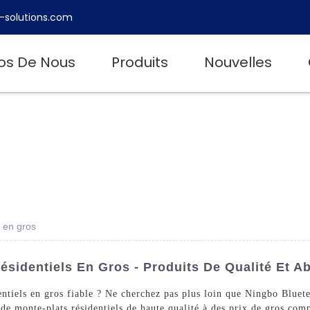
-solutions.com
os De Nous
Produits
Nouvelles
s en gros
ésidentiels En Gros - Produits De Qualité Et A
entiels en gros fiable ? Ne cherchez pas plus loin que Ningbo Blue
n de monte-plats résidentiels de haute qualité à des prix de gros comp