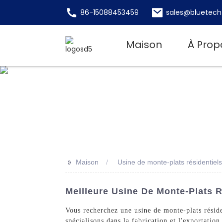
86-15088453459
sales@bluetech
Maison
À Prop
>>
Maison
Usine de monte-plats résidentiel
Meilleure Usine De Monte-Plats R
Vous recherchez une usine de monte-plats résid
spécialisons dans la fabrication et l'exportatio