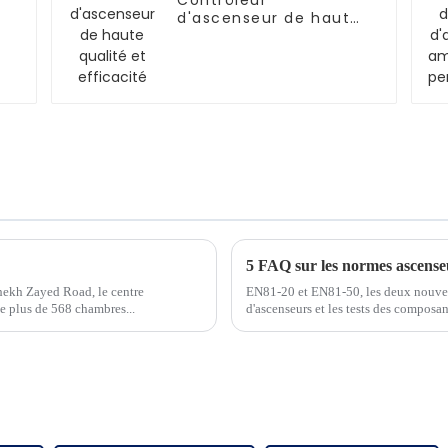
Contrôleur
d'ascenseur de haute
qualité et efficacité
5 FAQ sur les normes ascens
Shekh Zayed Road, le centre
EN81-20 et EN81-50, les deux nouvell
e plus de 568 chambres...
d'ascenseurs et les tests des composan
doivent être bien maîtrisées par les p