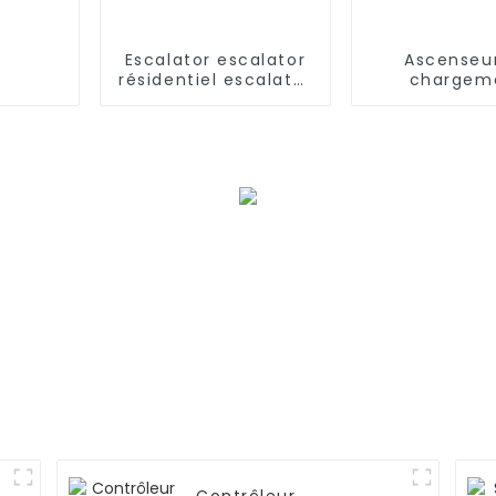
Escalator escalator
Ascenseu
résidentiel escalator
chargem
commercial
électriq
automatiqu
hôtel