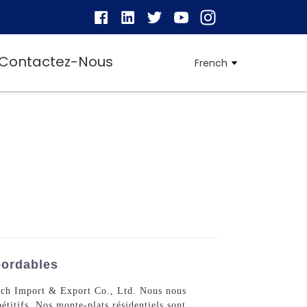
Contactez-Nous
French
bordables
tech Import & Export Co., Ltd. Nous nous
étitifs. Nos monte-plats résidentiels sont