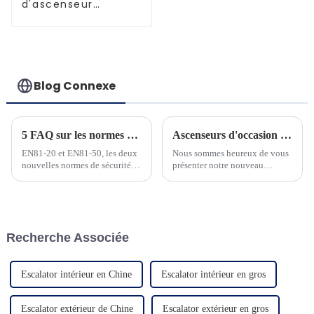
d'ascenseur
améliorés et
performants
Blog Connexe
5 FAQ sur les normes ascenseurs EN81-20 et EN81-50
Ascenseurs d'occasion pour villa panoramique et sécurité
EN81-20 et EN81-50, les deux
Nous sommes heureux de vous
nouvelles normes de sécurité
présenter notre nouveau
pour la construction
produit d'ascenseur
d'ascenseurs et les tests des
domestique. L'ascenseur adapte
composants d'ascenseur, ont été
un contrôleur à
fréquemment utilisées et
microprocesseur avancé et une
doivent être bien maîtrisées par
machine à courroie à économie
Recherche Associée
les personnes du secteur des
d'énergie...
ascenseurs. À h...
Escalator intérieur en Chine
Escalator intérieur en gros
Escalator extérieur de Chine
Escalator extérieur en gros