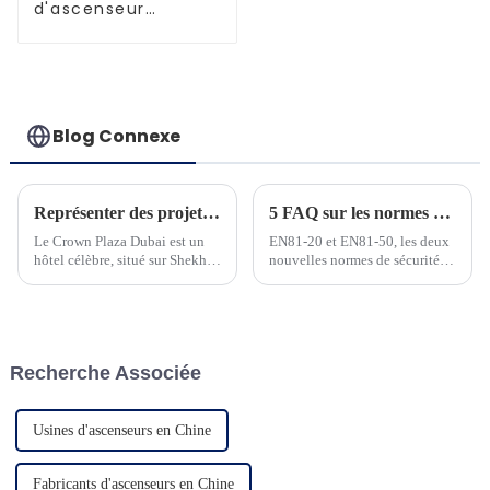
d'ascenseur
améliorés et
performants
Blog Connexe
Représenter des projets à Dubaï
5 FAQ sur les normes ascenseurs EN81-20 et EN81-50
Le Crown Plaza Dubai est un
EN81-20 et EN81-50, les deux
hôtel célèbre, situé sur Shekh
nouvelles normes de sécurité
Zayed Road, le centre
pour la construction
commercial de Dubaï. C'est un
d'ascenseurs et les tests des
hôtel 5 étoiles et compte plus
composants d'ascenseur, ont été
de 568 chambres...
fréquemment utilisées et
doivent être bien maîtrisées par
Recherche Associée
les personnes du secteur des
ascenseurs. À h...
Usines d'ascenseurs en Chine
Fabricants d'ascenseurs en Chine