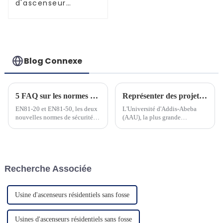
d'ascenseur
améliorés et
performants
Blog Connexe
5 FAQ sur les normes ascenseurs EN81-20 et EN81-50
Représenter des projets en Ethiopie
EN81-20 et EN81-50, les deux
L'Université d'Addis-Abeba
nouvelles normes de sécurité
(AAU), la plus grande
pour la construction
université polyvalente
d'ascenseurs et les tests des
d'Éthiopie, créée en 1950, sous
composants d'ascenseur, ont été
le nom d'University College of
fréquemment utilisées et
Addis Ababa...
doivent être bien maîtrisées par
Recherche Associée
les personnes du secteur des
ascenseurs. À h...
Usine d'ascenseurs résidentiels sans fosse
Usines d'ascenseurs résidentiels sans fosse