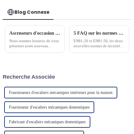
Blog Connexe
Ascenseurs d'occasion pour villa panoramique et sécurité
5 FAQ sur les normes ascenseurs EN81-20 et EN81-50
Nous sommes heureux de vous
EN81-20 et EN81-50, les deux
présenter notre nouveau
nouvelles normes de sécurité
produit d'ascenseur
pour la construction
domestique. L'ascenseur adapte
d'ascenseurs et les tests des
un contrôleur à
composants d'ascenseur, ont été
microprocesseur avancé et une
fréquemment utilisées et
machine à courroie à économie
doivent être bien maîtrisées par
Recherche Associée
d'énergie...
les personnes du secteur des
ascenseurs. À h...
Fournisseurs d'escaliers mécaniques intérieurs pour la maison
Fournisseur d'escaliers mécaniques domestiques
Fabricant d'escaliers mécaniques domestiques