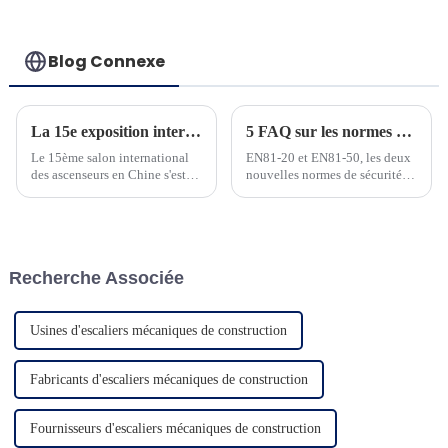
Blog Connexe
La 15e exposition internationale chinoise des ascenseurs s'est tenue avec succès à Shanghai du 5 au 8 juillet 2023.
5 FAQ sur les normes ascenseurs EN81-20 et EN81-50
Le 15ème salon international
EN81-20 et EN81-50, les deux
des ascenseurs en Chine s'est
nouvelles normes de sécurité
tenu avec succès à Shanghai du
pour la construction
5 au 8 juillet 2023. NINGBO
d'ascenseurs et les tests des
BLUETECH (ci-dessous appelé
composants d'ascenseur, ont été
BLUETECH) avec...
fréquemment utilisées et
doivent être bien maîtrisées par
Recherche Associée
les personnes du secteur des
ascenseurs. À h...
Usines d'escaliers mécaniques de construction
Fabricants d'escaliers mécaniques de construction
Fournisseurs d'escaliers mécaniques de construction