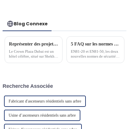
performants
Blog Connexe
Représenter des projets à Dubaï
5 FAQ sur les normes ascenseurs EN81-20 et EN81-50
Le Crown Plaza Dubai est un
EN81-20 et EN81-50, les deux
hôtel célèbre, situé sur Shekh
nouvelles normes de sécurité
Zayed Road, le centre
pour la construction
commercial de Dubaï. C'est un
d'ascenseurs et les tests des
hôtel 5 étoiles et compte plus
composants d'ascenseur, ont été
de 568 chambres...
fréquemment utilisées et
doivent être bien maîtrisées par
Recherche Associée
les personnes du secteur des
ascenseurs. À h...
Fabricant d'ascenseurs résidentiels sans arbre
Usine d’ascenseurs résidentiels sans arbre