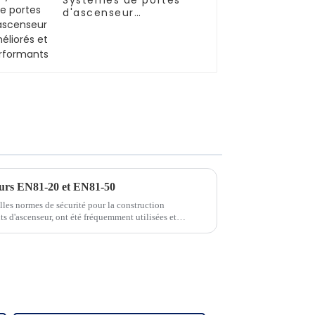
Systèmes de portes
d'ascenseur
améliorés et
performants
eurs EN81-20 et EN81-50
es normes de sécurité pour la construction
ts d'ascenseur, ont été fréquemment utilisées et
ersonnes du secteur des ascenseurs. À h...