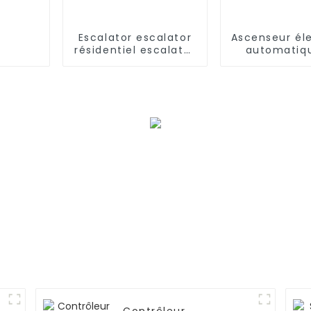
Escalator escalator
Ascenseur él
résidentiel escalator
automatiq
commercial
cargaison d