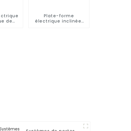
ectrique
Plate-forme
ue de
électrique inclinée,
'hôtel
élévateur d'escalier
pour fauteuil
roulant, chaise pour
handicapés, pour la
maison