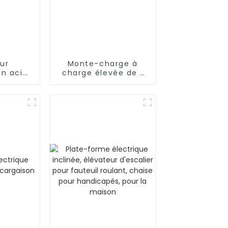
ur
Monte-charge à
n acier
charge élevée de 1
ble
350 kg à 5 000 kg
ur
 avec
 luxe