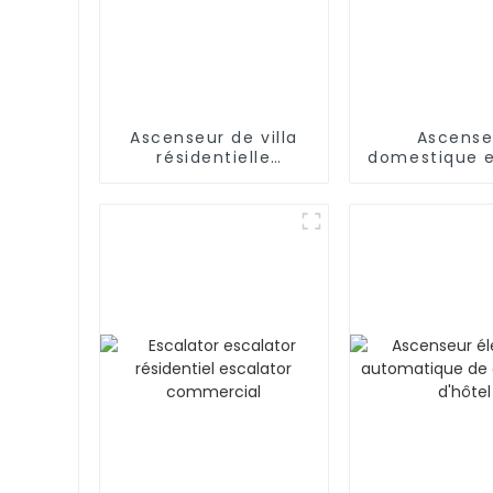
Ascenseur de villa
Ascense
résidentielle
domestique e
Ascenseur de
inoxyda
passagers à domicile
Ascense
résidentiel
voiture de