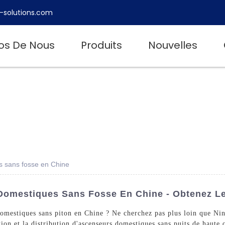
-solutions.com
os De Nous
Produits
Nouvelles
s sans fosse en Chine
Domestiques Sans Fosse En Chine - Obtenez Les
 domestiques sans piton en Chine ? Ne cherchez pas plus loin que N
tion et la distribution d'ascenseurs domestiques sans puits de haute 