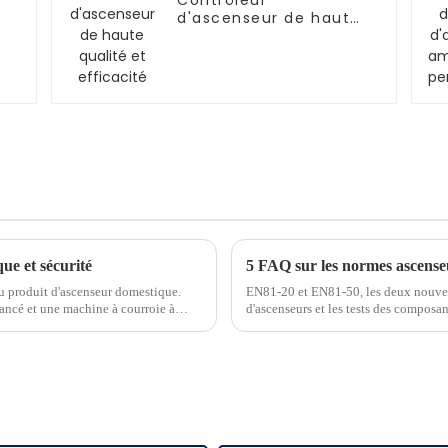
Contrôleur
d'ascenseur de haute
qualité et efficacité
ue et sécurité
5 FAQ sur les normes ascens
 produit d'ascenseur domestique.
EN81-20 et EN81-50, les deux nouvell
ancé et une machine à courroie à
d'ascenseurs et les tests des composan
doivent être bien maîtrisées par les p