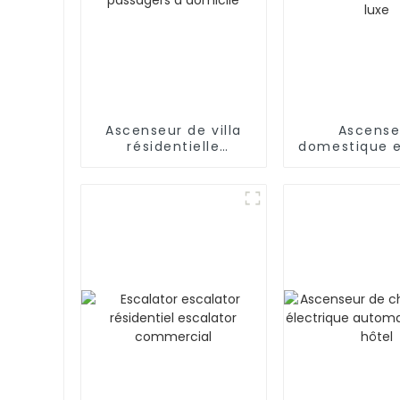
Ascenseur de villa
Ascense
résidentielle
domestique e
Ascenseur de
inoxyda
passagers à domicile
Ascense
résidentiel
voiture de