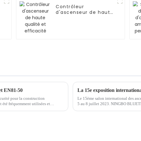
Contrôleur
d'ascenseur de haute
qualité et efficacité
et EN81-50
urité pour la construction
Le 15ème salon international des asc
nt été fréquemment utilisées et
5 au 8 juillet 2023. NINGBO BLUET
r des ascenseurs. À h...