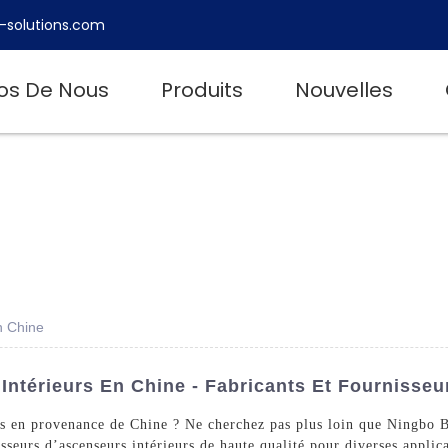
-solutions.com
os De Nous
Produits
Nouvelles
n Chine
Intérieurs En Chine - Fabricants Et Fournisse
les en provenance de Chine ? Ne cherchez pas plus loin que Ningbo
sseurs d’ascenseurs intérieurs de haute qualité pour diverses applic