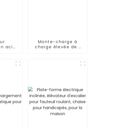
ur
Monte-charge à
n acier
charge élevée de 1
ble
350 kg à 5 000 kg
ur
 avec
 luxe