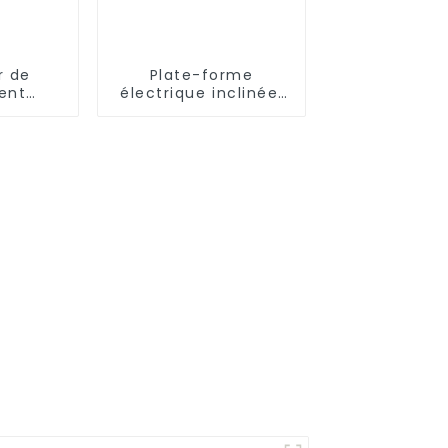
r de
Plate-forme
ent
électrique inclinée,
ue
élévateur d'escalier
e pour
pour fauteuil
roulant, chaise pour
handicapés, pour la
maison