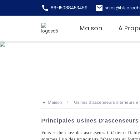
86-15088453459
sales@bluetech
Maison
À Prop
>>
Maison
Usines d'ascenseurs intérieurs e
Principales Usines D'ascenseurs 
Vous recherchez des ascenseurs intérieurs fiab
sommes l’un des principaux fabricants et fourni