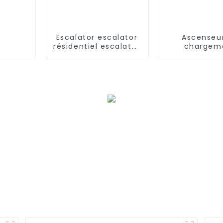
Escalator escalator
Ascenseu
résidentiel escalator
chargem
commercial
électriq
automatiqu
hôtel