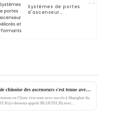
Systèmes de portes
d'ascenseur
améliorés et
performants
La 15e exposition internationale chinoise des ascenseurs s'est tenue avec succès à Shanghai du 5 au 8 juillet 2023.
enseurs en Chine s'est tenu avec succès à Shanghai du
ECH (ci-dessous appelé BLUETECH) avec...