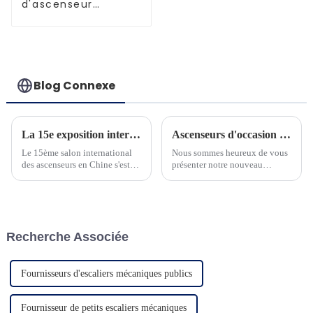
d'ascenseur
améliorés et
performants
Blog Connexe
La 15e exposition internationale chinoise des ascenseurs s'est tenue avec succès à Shanghai du 5 au 8 juillet 2023.
Ascenseurs d'occasion pour villa panoramique et sécurité
Le 15ème salon international
Nous sommes heureux de vous
des ascenseurs en Chine s'est
présenter notre nouveau
tenu avec succès à Shanghai du
produit d'ascenseur
5 au 8 juillet 2023. NINGBO
domestique. L'ascenseur adapte
BLUETECH (ci-dessous appelé
un contrôleur à
BLUETECH) avec...
microprocesseur avancé et une
machine à courroie à économie
Recherche Associée
d'énergie...
Fournisseurs d'escaliers mécaniques publics
Fournisseur de petits escaliers mécaniques