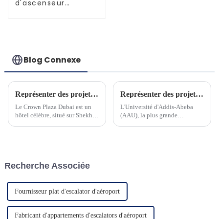
d'ascenseur
améliorés et
performants
Blog Connexe
Représenter des projets à Dubaï
Représenter des projets en Ethiopie
Le Crown Plaza Dubai est un
L'Université d'Addis-Abeba
hôtel célèbre, situé sur Shekh
(AAU), la plus grande
Zayed Road, le centre
université polyvalente
commercial de Dubaï. C'est un
d'Éthiopie, créée en 1950, sous
hôtel 5 étoiles et compte plus
le nom d'University College of
de 568 chambres...
Addis Ababa...
Recherche Associée
Fournisseur plat d'escalator d'aéroport
Fabricant d'appartements d'escalators d'aéroport