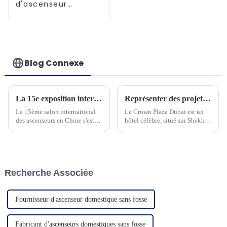
d'ascenseur
améliorés et
performants
Blog Connexe
La 15e exposition internationale chinoise des ascenseurs s'est tenue avec succès à Shanghai du 5 au 8 juillet 2023.
Représenter des projets à Dubaï
Le 15ème salon international
Le Crown Plaza Dubai est un
des ascenseurs en Chine s'est
hôtel célèbre, situé sur Shekh
tenu avec succès à Shanghai du
Zayed Road, le centre
5 au 8 juillet 2023. NINGBO
commercial de Dubaï. C'est un
BLUETECH (ci-dessous appelé
hôtel 5 étoiles et compte plus
BLUETECH) avec...
de 568 chambres...
Recherche Associée
Fournisseur d'ascenseur domestique sans fosse
Fabricant d'ascenseurs domestiques sans fosse