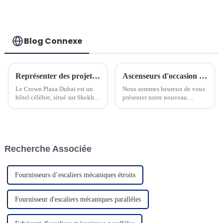
performants
Blog Connexe
Représenter des projets à Dubaï
Ascenseurs d'occasion pour villa panoramique et sécurité
Le Crown Plaza Dubai est un
Nous sommes heureux de vous
hôtel célèbre, situé sur Shekh
présenter notre nouveau
Zayed Road, le centre
produit d'ascenseur
commercial de Dubaï. C'est un
domestique. L'ascenseur adapte
hôtel 5 étoiles et compte plus
un contrôleur à
de 568 chambres...
microprocesseur avancé et une
machine à courroie à économie
Recherche Associée
d'énergie...
Fournisseurs d’escaliers mécaniques étroits
Fournisseur d'escaliers mécaniques parallèles