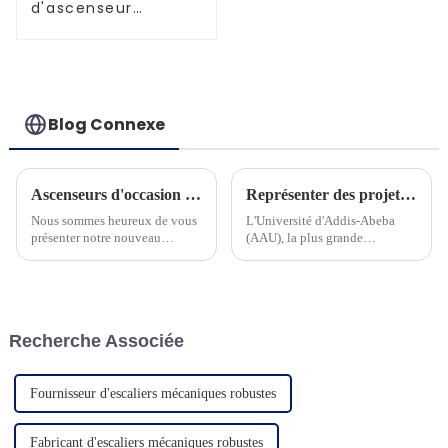
d'ascenseur
améliorés et
performants
Blog Connexe
Ascenseurs d'occasion pour villa panoramique et sécurité
Représenter des projets en Ethiopie
Nous sommes heureux de vous
L'Université d'Addis-Abeba
présenter notre nouveau
(AAU), la plus grande
produit d'ascenseur
université polyvalente
domestique. L'ascenseur adapte
d'Éthiopie, créée en 1950, sous
un contrôleur à
le nom d'University College of
microprocesseur avancé et une
Addis Ababa...
machine à courroie à économie
Recherche Associée
d'énergie...
Fournisseur d'escaliers mécaniques robustes
Fabricant d'escaliers mécaniques robustes