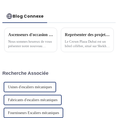
Blog Connexe
Ascenseurs d'occasion pour villa panoramique et sécurité
Représenter des projets à Dubaï
Nous sommes heureux de vous
Le Crown Plaza Dubai est un
présenter notre nouveau
hôtel célèbre, situé sur Shekh
produit d'ascenseur
Zayed Road, le centre
domestique. L'ascenseur adapte
commercial de Dubaï. C'est un
un contrôleur à
hôtel 5 étoiles et compte plus
microprocesseur avancé et une
de 568 chambres...
machine à courroie à économie
Recherche Associée
d'énergie...
Usines d'escaliers mécaniques
Fabricants d'escaliers mécaniques
Fournisseurs Escaliers mécaniques