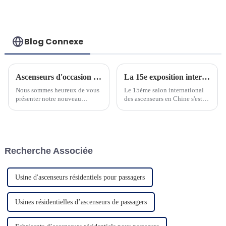
performants
Blog Connexe
Ascenseurs d'occasion pour villa panoramique et sécurité
La 15e exposition internationale chinoise des ascenseurs s'est tenue avec succès à Shanghai du 5 au 8 juillet 2023.
Nous sommes heureux de vous
Le 15ème salon international
présenter notre nouveau
des ascenseurs en Chine s'est
produit d'ascenseur
tenu avec succès à Shanghai du
domestique. L'ascenseur adapte
5 au 8 juillet 2023. NINGBO
un contrôleur à
BLUETECH (ci-dessous appelé
microprocesseur avancé et une
BLUETECH) avec...
machine à courroie à économie
Recherche Associée
d'énergie...
Usine d'ascenseurs résidentiels pour passagers
Usines résidentielles d’ascenseurs de passagers