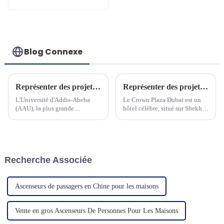
améliorés et
performants
Blog Connexe
Représenter des projets en Ethiopie
Représenter des projets à Dubaï
L'Université d'Addis-Abeba
Le Crown Plaza Dubai est un
(AAU), la plus grande
hôtel célèbre, situé sur Shekh
université polyvalente
Zayed Road, le centre
d'Éthiopie, créée en 1950, sous
commercial de Dubaï. C'est un
le nom d'University College of
hôtel 5 étoiles et compte plus
Addis Ababa...
de 568 chambres...
Recherche Associée
Ascenseurs de passagers en Chine pour les maisons
Vente en gros Ascenseurs De Personnes Pour Les Maisons