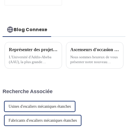
améliorés et
performants
Blog Connexe
Représenter des projets en Ethiopie
Ascenseurs d'occasion pour villa panoramique et sécurité
L'Université d'Addis-Abeba
Nous sommes heureux de vous
(AAU), la plus grande
présenter notre nouveau
université polyvalente
produit d'ascenseur
d'Éthiopie, créée en 1950, sous
domestique. L'ascenseur adapte
le nom d'University College of
un contrôleur à
Addis Ababa...
microprocesseur avancé et une
machine à courroie à économie
Recherche Associée
d'énergie...
Usines d'escaliers mécaniques étanches
Fabricants d'escaliers mécaniques étanches