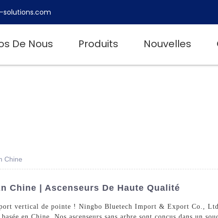
-solutions.com
os De Nous
Produits
Nouvelles
n Chine
n Chine | Ascenseurs De Haute Qualité
ort vertical de pointe ! Ningbo Bluetech Import & Export Co., Ltd.
 basée en Chine. Nos ascenseurs sans arbre sont conçus dans un souci