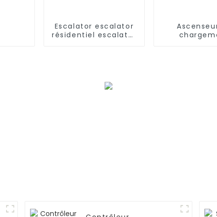
Escalator escalator
Ascenseu
résidentiel escalator
chargem
commercial
électriq
automatiqu
hôtel