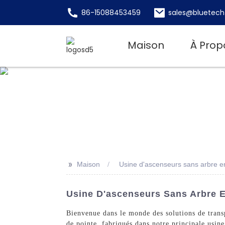
86-15088453459
sales@bluetech
Maison
À Prop
>>
Maison
Usine d'ascenseurs sans arbre e
Usine D'ascenseurs Sans Arbre E
Bienvenue dans le monde des solutions de transp
de pointe, fabriqués dans notre principale usine