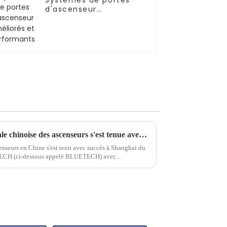
Systèmes de portes
d'ascenseur
améliorés et
performants
La 15e exposition internationale chinoise des ascenseurs s'est tenue avec succès à Shanghai du 5 au 8 juillet 2023.
enseurs en Chine s'est tenu avec succès à Shanghai du
ECH (ci-dessous appelé BLUETECH) avec...