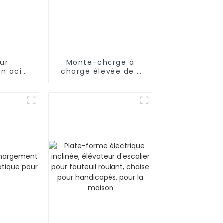
ur
Monte-charge à
n acier
charge élevée de 1
ble
350 kg à 5 000 kg
ur
 avec
 luxe