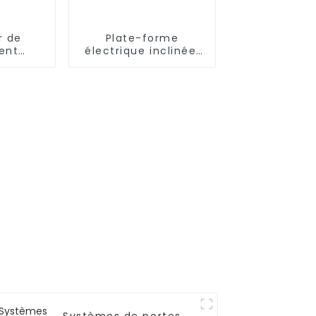
r de
Plate-forme
ent
électrique inclinée,
ue
élévateur d'escalier
e pour
pour fauteuil
roulant, chaise pour
handicapés, pour la
maison