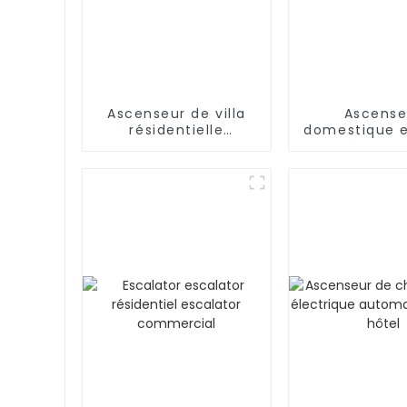
Ascenseur de villa
Ascense
résidentielle
domestique e
Ascenseur de
inoxyda
passagers à domicile
Ascense
résidentiel
voiture de