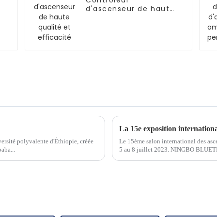
Contrôleur
d'ascenseur de haute
qualité et efficacité
ersité polyvalente d'Éthiopie, créée
Le 15ème salon international des asc
aba...
5 au 8 juillet 2023. NINGBO BLUET