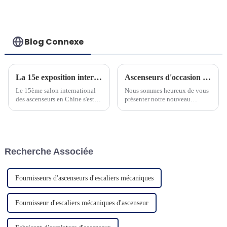
performants
Blog Connexe
La 15e exposition internationale chinoise des ascenseurs s'est tenue avec succès à Shanghai du 5 au 8 juillet 2023.
Ascenseurs d'occasion pour villa panoramique et sécurité
Le 15ème salon international
Nous sommes heureux de vous
des ascenseurs en Chine s'est
présenter notre nouveau
tenu avec succès à Shanghai du
produit d'ascenseur
5 au 8 juillet 2023. NINGBO
domestique. L'ascenseur adapte
BLUETECH (ci-dessous appelé
un contrôleur à
BLUETECH) avec...
microprocesseur avancé et une
machine à courroie à économie
Recherche Associée
d'énergie...
Fournisseurs d'ascenseurs d'escaliers mécaniques
Fournisseur d'escaliers mécaniques d'ascenseur