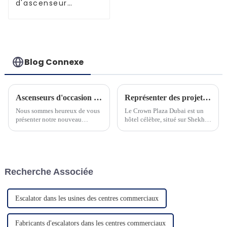
d'ascenseur
améliorés et
performants
Blog Connexe
Ascenseurs d'occasion pour villa panoramique et sécurité
Représenter des projets à Dubaï
Nous sommes heureux de vous
Le Crown Plaza Dubai est un
présenter notre nouveau
hôtel célèbre, situé sur Shekh
produit d'ascenseur
Zayed Road, le centre
domestique. L'ascenseur adapte
commercial de Dubaï. C'est un
un contrôleur à
hôtel 5 étoiles et compte plus
microprocesseur avancé et une
de 568 chambres...
machine à courroie à économie
Recherche Associée
d'énergie...
Escalator dans les usines des centres commerciaux
Fabricants d'escalators dans les centres commerciaux