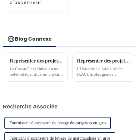
d'ascenseur
améliorés et
performants
Blog Connexe
Représenter des projets à Dubaï
Représenter des projets en Ethiopie
Le Crown Plaza Dubai est un
L'Université d'Addis-Abeba
hôtel célèbre, situé sur Shekh
(AAU), la plus grande
Zayed Road, le centre
université polyvalente
commercial de Dubaï. C'est un
d'Éthiopie, créée en 1950, sous
hôtel 5 étoiles et compte plus
le nom d'University College of
de 568 chambres...
Addis Ababa...
Recherche Associée
Fournisseur d'ascenseur de levage de cargaison en gros
Fabricant d'ascenseurs de levage de marchandises en gros