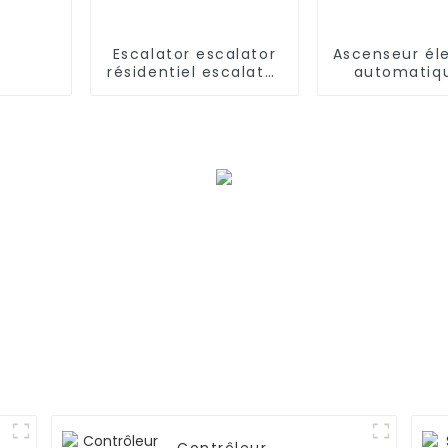
Escalator escalator
Ascenseur él
résidentiel escalator
automatiq
commercial
cargaison d