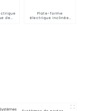
ectrique
Plate-forme
ue de
électrique inclinée,
'hôtel
élévateur d'escalier
pour fauteuil
roulant, chaise pour
handicapés, pour la
maison