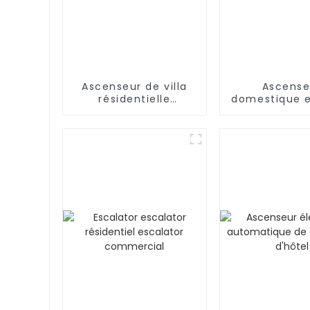
Ascenseur de villa
Ascense
résidentielle
domestique e
Ascenseur de
inoxyda
passagers à domicile
Ascense
résidentiel
voiture de