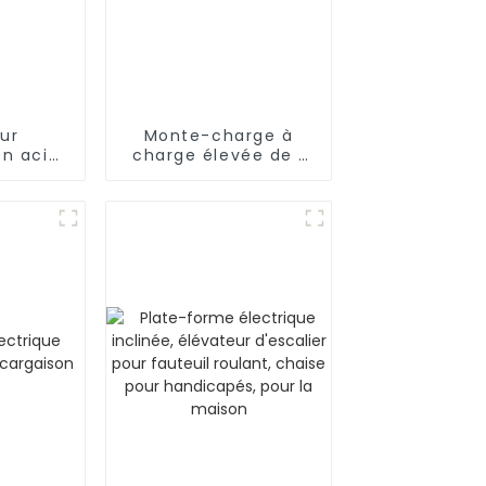
ur
Monte-charge à
n acier
charge élevée de 1
ble
350 kg à 5 000 kg
ur
 avec
 luxe