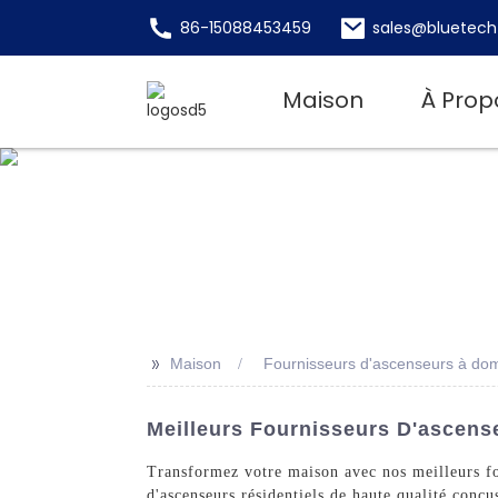
86-15088453459
sales@bluetech
Maison
À Prop
>>
Maison
Fournisseurs d'ascenseurs à dom
Meilleurs Fournisseurs D'ascense
Transformez votre maison avec nos meilleurs f
d'ascenseurs résidentiels de haute qualité conçu