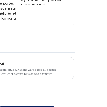
Systèmes de portes
d'ascenseur
améliorés et
performants
baï
lèbre, situé sur Shekh Zayed Road, le centre
 étoiles et compte plus de 568 chambres...