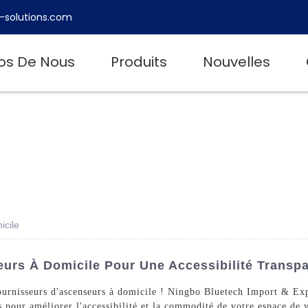
-solutions.com
os De Nous
Produits
Nouvelles
icile
urs À Domicile Pour Une Accessibilité Transpa
ournisseurs d'ascenseurs à domicile ! Ningbo Bluetech Import & Exp
s pour améliorer l'accessibilité et la commodité de votre espace de 