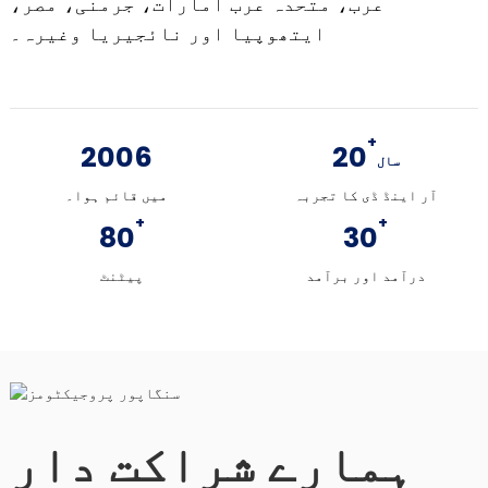
عرب، متحدہ عرب امارات، جرمنی، مصر،
ایتھوپیا اور نائجیریا وغیرہ۔
+
2006
20
سال
آر اینڈ ڈی کا تجربہ
میں قائم ہوا۔
+
+
80
30
درآمد اور برآمد
پیٹنٹ
ہمارے شراکت دار