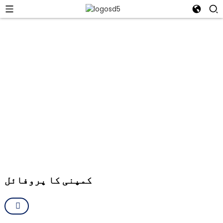
ننگبو بلیوٹیک امپورٹ اینڈ
ایکسپورٹ کمپنی لمیٹڈ
عمدگی کا ہمارا ٹریک ریکارڈ اور مطمئن کلائنٹس کی ہماری طویل
فہرست معیار، جدت طرازی اور کسٹمر کی اطمینان کے لیے ہماری
وابستگی کا اظہار کرتی ہے۔
کمپنی کا پروفائل