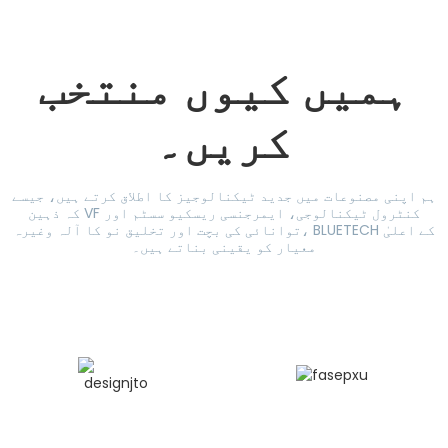
ہمیں کیوں منتخب
کریں۔
ہم اپنی مصنوعات میں جدید ٹیکنالوجیز کا اطلاق کرتے ہیں، جیسے
کہ ذہین VF کنٹرول ٹیکنالوجی، ایمرجنسی ریسکیو سسٹم اور
توانائی کی بچت اور تخلیق نو کا آلہ وغیرہ، BLUETECH کے اعلیٰ
معیار کو یقینی بناتے ہیں۔