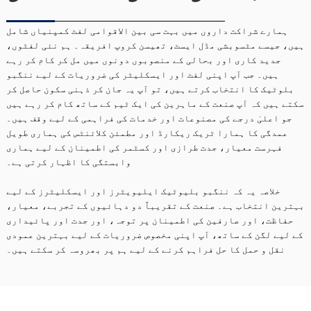
ہمارے شراکت داروں میں بہت سی بین الاقوامی لفٹ کمپنیاں شامل
ہیں، جیسے مٹسوبشی مڈل ایسٹ، تھیسن کروپ افریقہ۔ ہم نئی لفٹوں،
جدید کاری اور بحالی کے منصوبوں دونوں میں مل کر کام کر رہے
ہیں۔ جب آپ اپنی لفٹ اور ایسکلیٹر کی ضروریات کے لیے ننگبو
بلوٹیک کا انتخاب کرتے ہیں، تو آپ یہ جان کر ذہنی سکون حاصل کر
سکتے ہیں کہ آپ صنعت کے ماہرین کی ایک ٹیم کے ساتھ کام کر رہے ہیں
جو اعلیٰ درجے کی مصنوعات اور خدمات کی فراہمی کے لیے وقف ہیں۔
عمدگی کا ہمارا ٹریک ریکارڈ اور مطمئن کلائنٹس کی ہماری طویل
فہرست معیار، جدت طرازی اور کسٹمر کی اطمینان کے لیے ہماری
وابستگی کا اظہار کرتی ہے۔
خلاصہ یہ کہ ننگبو بلیوٹیک ایلیویٹرز اور ایسکلیٹرز کے لیے
بہترین انتخاب ہے۔ صنعت کے تقریباً دو دہائیوں کے تجربے، معیار،
حفاظت، اور صارفین کی اطمینان پر توجہ، اور جدت اور پائیداری
کے لیے لگن کے ساتھ، آپ اپنی مخصوص ضروریات کے لیے بہترین عمودی
نقل و حمل کا حل فراہم کرنے کے لیے ہم پر بھروسہ کر سکتے ہیں۔