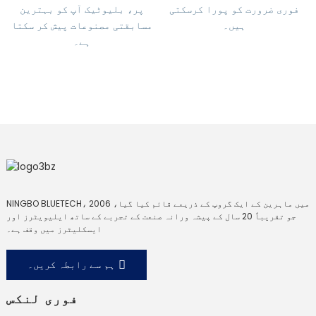
فوری ضرورت کو پورا کرسکتی
پر، بلیوٹیک آپ کو بہترین
ہیں۔
مسابقتی مصنوعات پیش کر سکتا
ہے۔
NINGBO BLUETECH، 2006 میں ماہرین کے ایک گروپ کے ذریعے قائم کیا گیا،
جو تقریباً 20 سال کے پیشہ ورانہ صنعت کے تجربے کے ساتھ ایلیویٹرز اور
ایسکلیٹرز میں وقف ہے۔
ہم سے رابطہ کریں۔
فوری لنکس