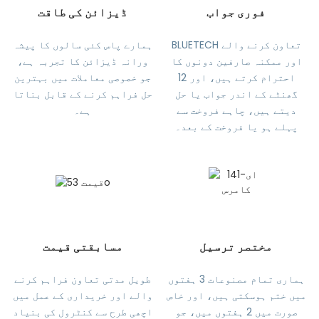
فوری جواب
ڈیزائن کی طاقت
BLUETECH تعاون کرنے والے
ہمارے پاس کئی سالوں کا پیشہ
اور ممکنہ صارفین دونوں کا
ورانہ ڈیزائن کا تجربہ ہے،
احترام کرتے ہیں، اور 12
جو خصوصی معاملات میں بہترین
گھنٹے کے اندر جواب یا حل
حل فراہم کرنے کے قابل بناتا
دیتے ہیں، چاہے فروخت سے
ہے۔
پہلے ہو یا فروخت کے بعد۔
مختصر ترسیل
مسابقتی قیمت
ہماری تمام مصنوعات 3 ہفتوں
طویل مدتی تعاون فراہم کرنے
میں ختم ہوسکتی ہیں، اور خاص
والے اور خریداری کے عمل میں
صورت میں 2 ہفتوں میں، جو
اچھی طرح سے کنٹرول کی بنیاد