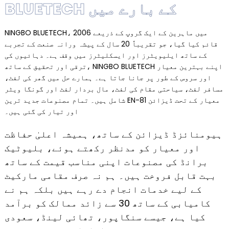
BLUETECH کے بارے میں
NINGBO BLUETECH، 2006 میں ماہرین کے ایک گروپ کے ذریعے
قائم کیا گیا، جو تقریباً 20 سال کے پیشہ ورانہ صنعت کے تجربے
کے ساتھ ایلیویٹرز اور ایسکلیٹرز میں وقف ہے۔ دہائیوں کی
ترقی اور تحقیق کے ساتھ، NINGBO BLUETECH اپنے بہترین معیار
اور سروس کے طور پر جانا جاتا ہے۔ ہمارے حل میں گھر کی لفٹ،
مسافر لفٹ، سیاحتی مقام کی لفٹ، مال بردار لفٹ اور گونگا ویٹر
شامل ہیں۔ تمام مصنوعات جدید ترین EN-81 معیار کے تحت ڈیزائن
اور تیار کی گئی ہیں۔
ہیومنائزڈ ڈیزائن کے ساتھ، ہمیشہ اعلیٰ حفاظت
اور معیار کو مدنظر رکھتے ہوئے، بلیوٹیک
برانڈ کی مصنوعات اپنی مناسب قیمت کے ساتھ
بہت قابل فروخت ہیں۔ ہم نہ صرف مقامی مارکیٹ
کے لیے خدمات انجام دے رہے ہیں بلکہ ہم نے
کامیابی کے ساتھ 30 سے ​​زائد ممالک کو برآمد
کیا ہے، جیسے سنگاپور، تھائی لینڈ، سعودی