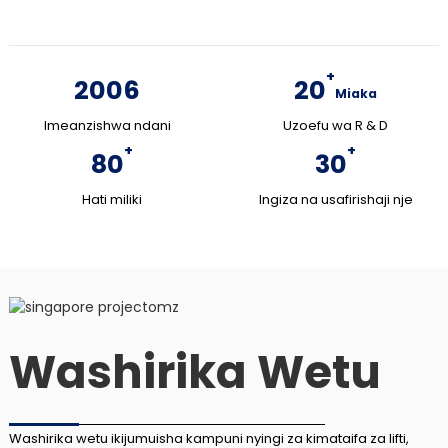
+
2006
20
Miaka
Imeanzishwa ndani
Uzoefu wa R & D
+
+
80
30
Hati miliki
Ingiza na usafirishaji nje
Washirika Wetu
Washirika wetu ikijumuisha kampuni nyingi za kimataifa za lifti,