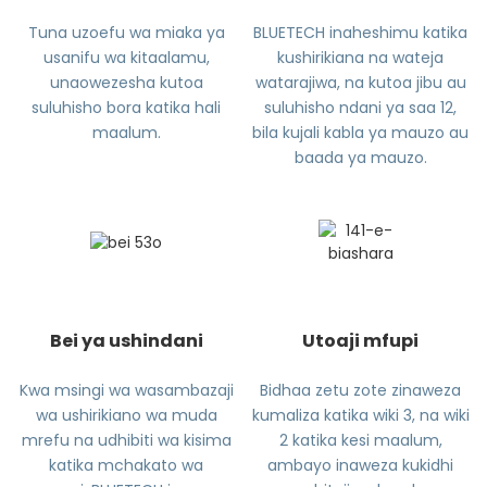
Tuna uzoefu wa miaka ya
BLUETECH inaheshimu katika
usanifu wa kitaalamu,
kushirikiana na wateja
unaowezesha kutoa
watarajiwa, na kutoa jibu au
suluhisho bora katika hali
suluhisho ndani ya saa 12,
maalum.
bila kujali kabla ya mauzo au
baada ya mauzo.
Bei ya ushindani
Utoaji mfupi
Kwa msingi wa wasambazaji
Bidhaa zetu zote zinaweza
wa ushirikiano wa muda
kumaliza katika wiki 3, na wiki
mrefu na udhibiti wa kisima
2 katika kesi maalum,
katika mchakato wa
ambayo inaweza kukidhi