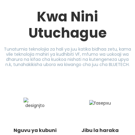
Kwa Nini
Utuchague
Tunatumia teknolojia za hali ya juu katika bidhaa zetu, kama
vile teknolojia mahiri ya kudhibiti VF, mfumo wa uokoaji wa
dharura na kifaa cha kuokoa nishati na kutengeneza upya
n.k, tunahakikisha ubora wa kiwango cha juu cha BLUETECH.
Nguvu ya kubuni
Jibu la haraka