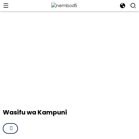
Ningbo Bluetech Import & Export
Co., Ltd.
Rekodi yetu ya ubora na orodha yetu ndefu ya wateja
walioridhika inazungumza na dhamira yetu ya ubora,
uvumbuzi, na kuridhika kwa wateja.
Wasifu wa Kampuni