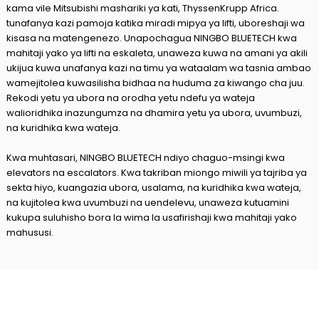
kama vile Mitsubishi mashariki ya kati, ThyssenKrupp Africa.
tunafanya kazi pamoja katika miradi mipya ya lifti, uboreshaji wa
kisasa na matengenezo. Unapochagua NINGBO BLUETECH kwa
mahitaji yako ya lifti na eskaleta, unaweza kuwa na amani ya akili
ukijua kuwa unafanya kazi na timu ya wataalam wa tasnia ambao
wamejitolea kuwasilisha bidhaa na huduma za kiwango cha juu.
Rekodi yetu ya ubora na orodha yetu ndefu ya wateja
walioridhika inazungumza na dhamira yetu ya ubora, uvumbuzi,
na kuridhika kwa wateja.
Kwa muhtasari, NINGBO BLUETECH ndiyo chaguo-msingi kwa
elevators na escalators. Kwa takriban miongo miwili ya tajriba ya
sekta hiyo, kuangazia ubora, usalama, na kuridhika kwa wateja,
na kujitolea kwa uvumbuzi na uendelevu, unaweza kutuamini
kukupa suluhisho bora la wima la usafirishaji kwa mahitaji yako
mahususi.