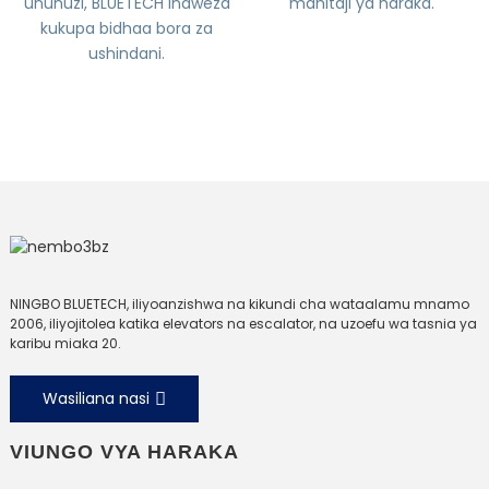
ununuzi, BLUETECH inaweza
mahitaji ya haraka.
kukupa bidhaa bora za
ushindani.
NINGBO BLUETECH, iliyoanzishwa na kikundi cha wataalamu mnamo
2006, iliyojitolea katika elevators na escalator, na uzoefu wa tasnia ya
karibu miaka 20.
Wasiliana nasi
VIUNGO VYA HARAKA