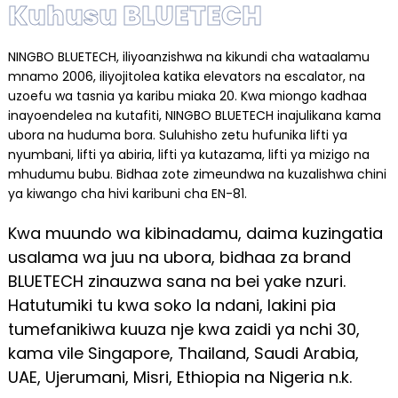
Kuhusu BLUETECH
NINGBO BLUETECH, iliyoanzishwa na kikundi cha wataalamu
mnamo 2006, iliyojitolea katika elevators na escalator, na
uzoefu wa tasnia ya karibu miaka 20. Kwa miongo kadhaa
inayoendelea na kutafiti, NINGBO BLUETECH inajulikana kama
ubora na huduma bora. Suluhisho zetu hufunika lifti ya
nyumbani, lifti ya abiria, lifti ya kutazama, lifti ya mizigo na
mhudumu bubu. Bidhaa zote zimeundwa na kuzalishwa chini
ya kiwango cha hivi karibuni cha EN-81.
Kwa muundo wa kibinadamu, daima kuzingatia
usalama wa juu na ubora, bidhaa za brand
BLUETECH zinauzwa sana na bei yake nzuri.
Hatutumiki tu kwa soko la ndani, lakini pia
tumefanikiwa kuuza nje kwa zaidi ya nchi 30,
kama vile Singapore, Thailand, Saudi Arabia,
UAE, Ujerumani, Misri, Ethiopia na Nigeria n.k.