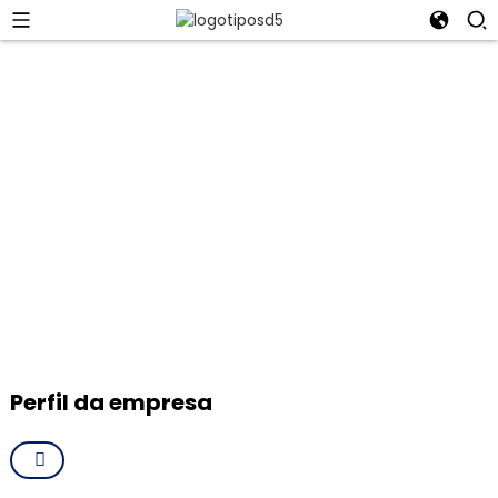
Ningbo Bluetech Import & Export
Co., Ltd.
O noso historial de excelencia e a nosa longa lista de clientes
satisfeitos falan do noso compromiso coa calidade, a
innovación e a satisfacción do cliente.
Perfil da empresa