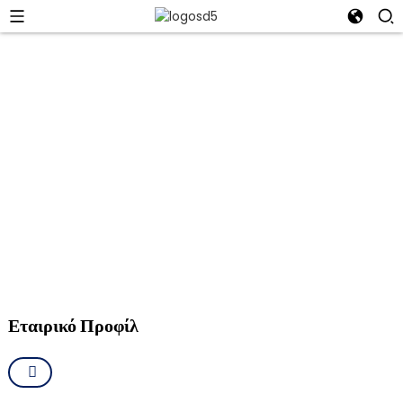
Ningbo Bluetech Import & Export
Co., Ltd.
Το ιστορικό αριστείας μας και η μακρά λίστα ικανοποιημένων πελατών
μας δηλώνουν τη δέσμευσή μας για ποιότητα, καινοτομία και ικανοποίηση
πελατών.
Εταιρικό Προφίλ