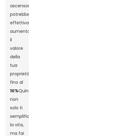
ascensori
potrebbe
effettivamente
aumentare
il
valore
della
tua
proprietà
fino al
10%
Quindi,
non
solo ti
semplifichi
la vita,
ma fai