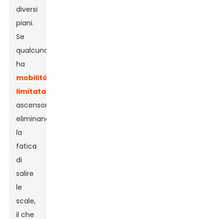
diversi
piani.
Se
qualcuno
ha
mobilità
limitata
Questi
ascensori
eliminano
la
fatica
di
salire
le
scale,
il che