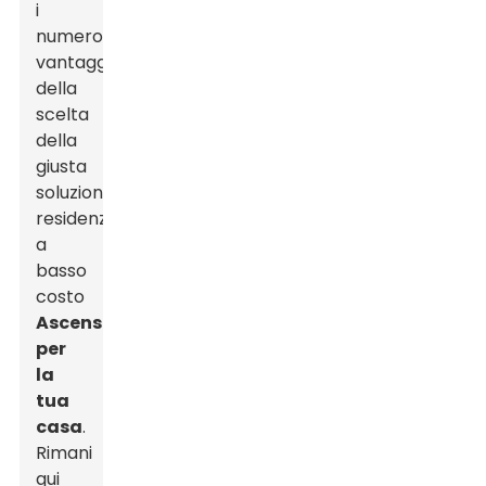
i
numerosi
vantaggi
della
scelta
della
giusta
soluzione
residenziale
a
basso
costo
Ascensori
per
la
tua
casa
.
Rimani
qui