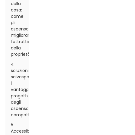
della
casa:
come
gli
ascensori
migliorano
l'attrattiva
della
proprietà
4
soluzioni
salvaspazio:
i
vantaggi
progettuali
degli
ascensori
compatti
5
Accessibilità