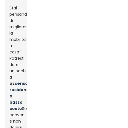
Stai
pensando
di
migliorare
la
mobilità
a
casa?
Potresti
dare
un'occhiata
a
ascensori
residenziali
a
basso
costo
Sono
convenienti
e non
dovrai