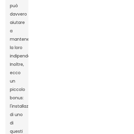
può
davvero
aiutare
a
mantenere
la loro
indipendenza.
Inoltre,
ecco
un
piccolo
bonus:
l'installazione
di uno
di
questi