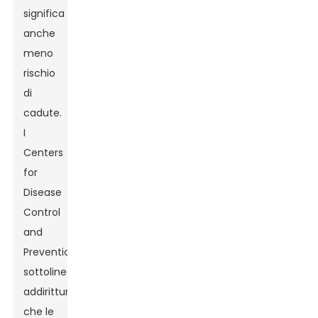
significa
anche
meno
rischio
di
cadute.
I
Centers
for
Disease
Control
and
Prevention
sottolineano
addirittura
che le