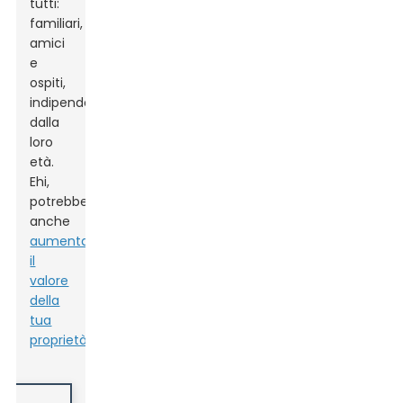
tutti:
familiari,
amici
e
ospiti,
indipendentemente
dalla
loro
età.
Ehi,
potrebbe
anche
aumenta
il
valore
della
tua
proprietà
!