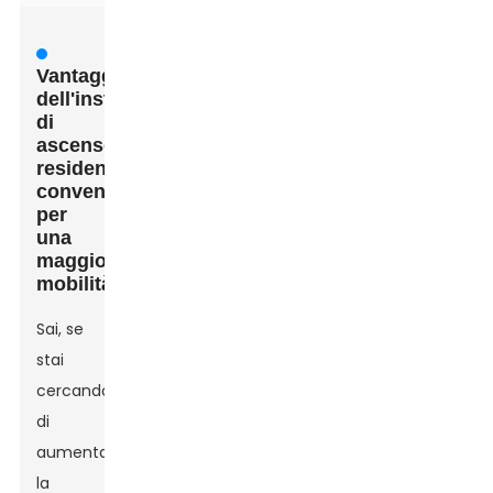
Vantaggi
dell'installazione
di
ascensori
residenziali
convenienti
per
una
maggiore
mobilità
Sai, se
stai
cercando
di
aumentare
la