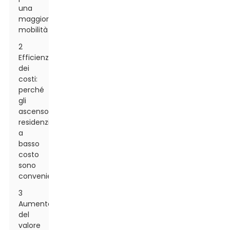
una
maggiore
mobilità
2
Efficienza
dei
costi:
perché
gli
ascensori
residenziali
a
basso
costo
sono
convenienti
3
Aumento
del
valore