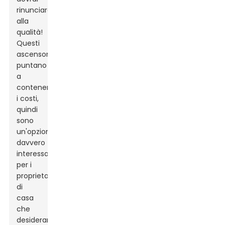
rinunciare
alla
qualità!
Questi
ascensori
puntano
a
contenere
i costi,
quindi
sono
un'opzione
davvero
interessante
per i
proprietari
di
casa
che
desiderano