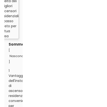
Sommario
[
Nascondere
]
1
Vantaggi
dell'installazione
di
ascensori
residenziali
convenienti
per