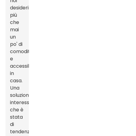
noi
desideriamo
più
che
mai
un
po' di
comodità
e
accessibilità
in
casa.
Una
soluzione
interessante
che è
stata
di
tendenza