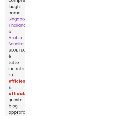
compresi
luoghi
come
Singapore,
Thailandia
e
Arabia
Saudita
.
BLUETECH
è
tutto
incentrato
su
efficienza
E
affidabilità
In
questo
blog,
approfondiremo