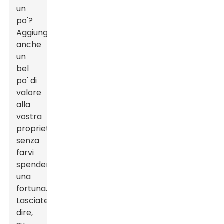
un
po'?
Aggiungono
anche
un
bel
po' di
valore
alla
vostra
proprietà
senza
farvi
spendere
una
fortuna.
Lasciatemelo
dire,