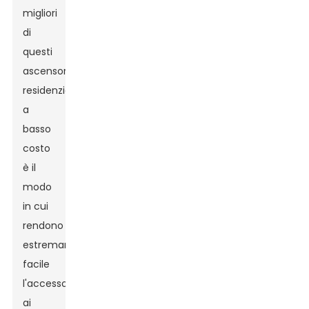
migliori
di
questi
ascensori
residenziali
a
basso
costo
è il
modo
in cui
rendono
estremamente
facile
l'accesso
ai