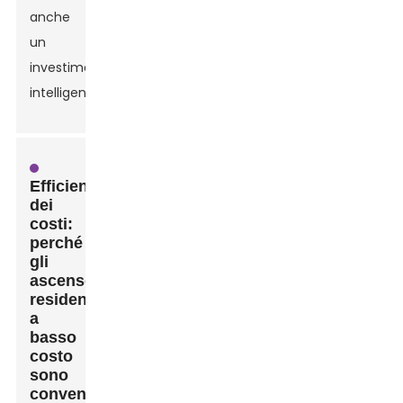
anche
un
investimento
intelligente!
Efficienza
dei
costi:
perché
gli
ascensori
residenziali
a
basso
costo
sono
convenienti