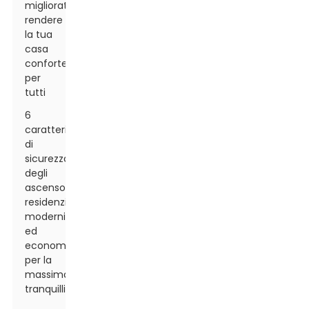
migliorata:
rendere
la tua
casa
confortevole
per
tutti
6
caratteristiche
di
sicurezza
degli
ascensori
residenziali
moderni
ed
economici
per la
massima
tranquillità