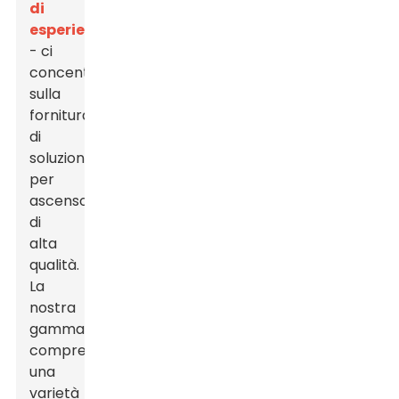
di
esperienza
- ci
concentriamo
sulla
fornitura
di
soluzioni
per
ascensori
di
alta
qualità.
La
nostra
gamma
comprende
una
varietà