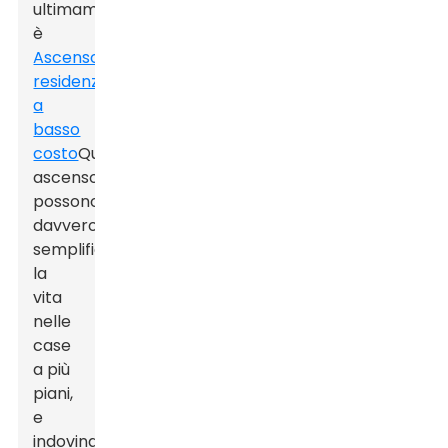
ultimamente
è
Ascensori
residenziali
a
basso
costo
Questi
ascensori
possono
davvero
semplificare
la
vita
nelle
case
a più
piani,
e
indovinate