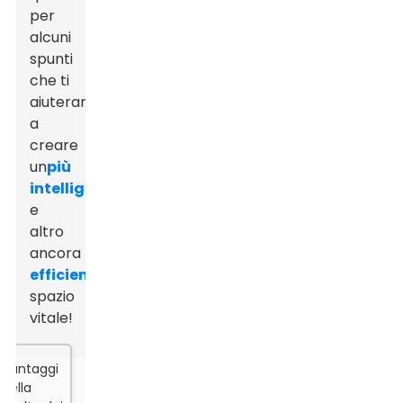
per
alcuni
spunti
che ti
aiuteranno
a
creare
un
più
intelligente
e
altro
ancora
efficiente
spazio
vitale!