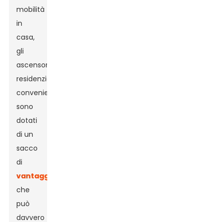
mobilità
in
casa,
gli
ascensori
residenziali
convenienti
sono
dotati
di un
sacco
di
vantaggi
che
può
davvero