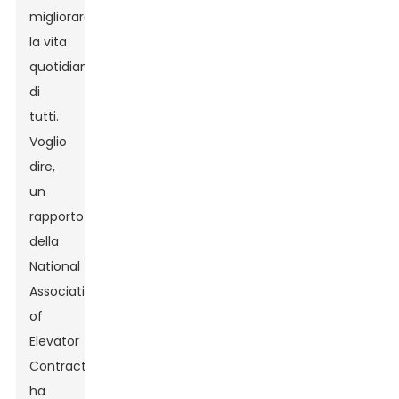
migliorare
la vita
quotidiana
di
tutti.
Voglio
dire,
un
rapporto
della
National
Association
of
Elevator
Contractors
ha