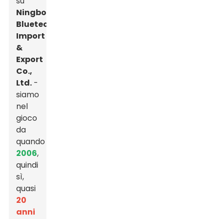
su
Ningbo
Bluetech
Import
&
Export
Co.,
Ltd.
-
siamo
nel
gioco
da
quando
2006
,
quindi
sì,
quasi
20
anni