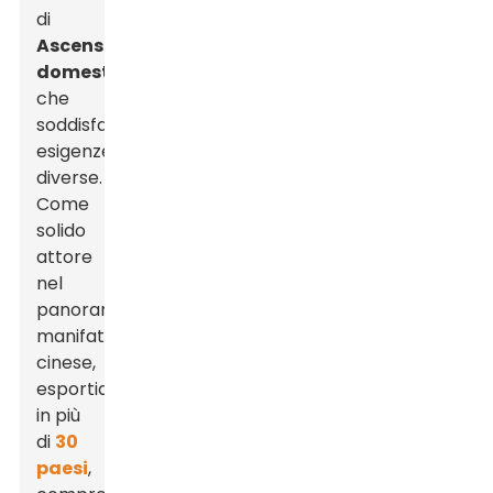
di
Ascensore
domestico
S
che
soddisfano
esigenze
diverse.
Come
solido
attore
nel
panorama
manifatturiero
cinese,
esportiamo
in più
di
30
paesi
,