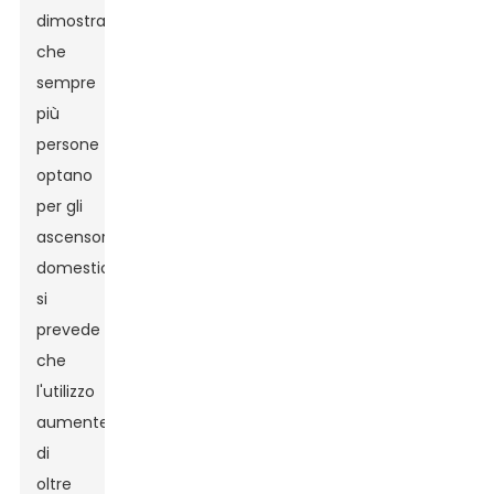
dimostrato
che
sempre
più
persone
optano
per gli
ascensori
domestici:
si
prevede
che
l'utilizzo
aumenterà
di
oltre