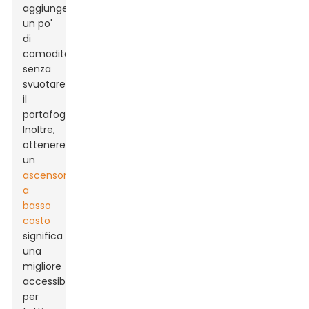
aggiungere
un po'
di
comodità
senza
svuotare
il
portafoglio.
Inoltre,
ottenere
un
ascensore
a
basso
costo
significa
una
migliore
accessibilità
per